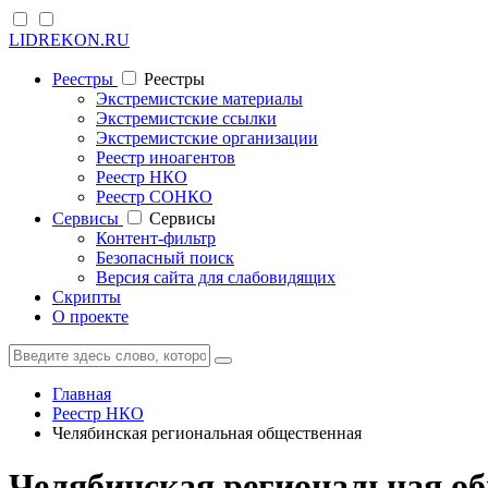
LIDREKON.RU
Реестры
Реестры
Экстремистские материалы
Экстремистские ссылки
Экстремистские организации
Реестр иноагентов
Реестр НКО
Реестр СОНКО
Cервисы
Cервисы
Контент-фильтр
Безопасный поиск
Версия сайта для слабовидящих
Скрипты
О проекте
Главная
Реестр НКО
Челябинская региональная общественная
Челябинская региональная об