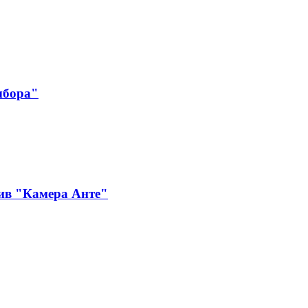
ыбора"
ив "Камера Анте"