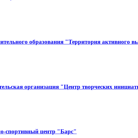
ительного образования "Территория активного в
тельская организация "Центр творческих инициат
о-спортивный центр "Барс"