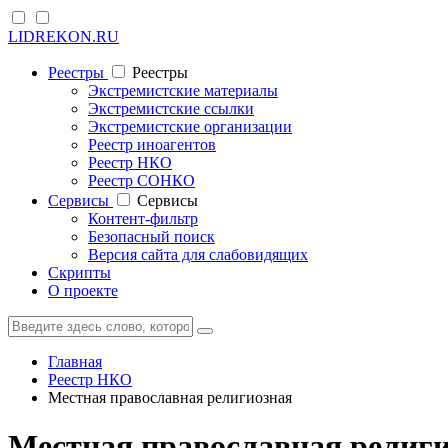
LIDREKON.RU
Реестры
Реестры
Экстремистские материалы
Экстремистские ссылки
Экстремистские организации
Реестр иноагентов
Реестр НКО
Реестр СОНКО
Cервисы
Cервисы
Контент-фильтр
Безопасный поиск
Версия сайта для слабовидящих
Скрипты
О проекте
Главная
Реестр НКО
Местная православная религиозная
Местная православная религи