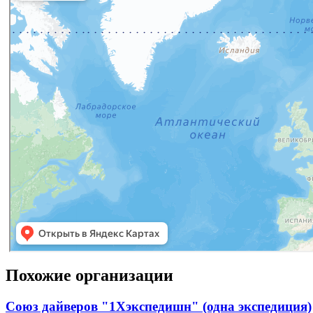
Похожие организации
Союз дайверов "1Хэкспедишн" (одна экспедиция)