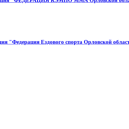
низация "ФЕДЕРАЦИЯ КЭМПО ММА Орловской обл
ция "Федерация Ездового спорта Орловской облас