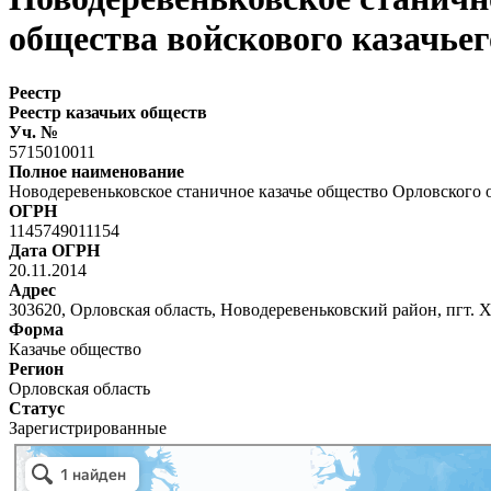
общества войскового казачье
Реестр
Реестр казачьих обществ
Уч. №
5715010011
Полное наименование
Новодеревеньковское станичное казачье общество Орловского о
ОГРН
1145749011154
Дата ОГРН
20.11.2014
Адрес
303620, Орловская область, Новодеревеньковский район, пгт. Х
Форма
Казачье общество
Регион
Орловская область
Статус
Зарегистрированные