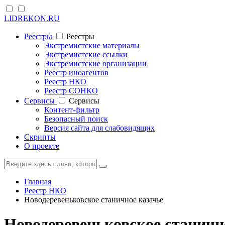
LIDREKON.RU
Реестры
Реестры
Экстремистские материалы
Экстремистские ссылки
Экстремистские организации
Реестр иноагентов
Реестр НКО
Реестр СОНКО
Cервисы
Cервисы
Контент-фильтр
Безопасный поиск
Версия сайта для слабовидящих
Скрипты
О проекте
Главная
Реестр НКО
Новодеревеньковское станичное казачье
Новодеревеньковское станично