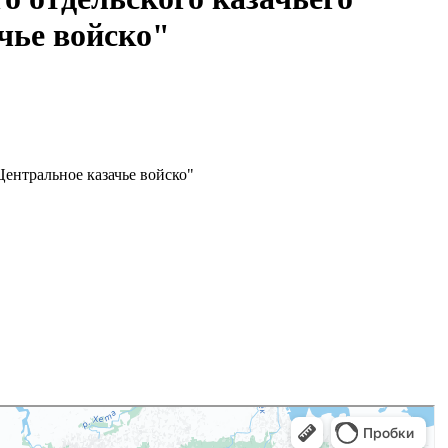
чье войско"
Центральное казачье войско"