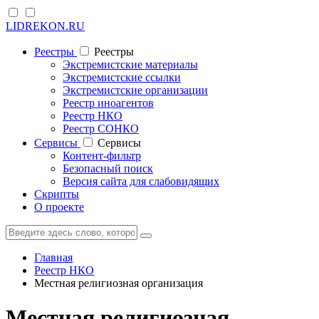
LIDREKON.RU
Реестры
Реестры
Экстремистские материалы
Экстремистские ссылки
Экстремистские организации
Реестр иноагентов
Реестр НКО
Реестр СОНКО
Cервисы
Cервисы
Контент-фильтр
Безопасный поиск
Версия сайта для слабовидящих
Скрипты
О проекте
Главная
Реестр НКО
Местная религиозная организация
Местная религиозная