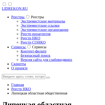
LIDREKON.RU
Реестры
Реестры
Экстремистские материалы
Экстремистские ссылки
Экстремистские организации
Реестр иноагентов
Реестр НКО
Реестр СОНКО
Cервисы
Cервисы
Контент-фильтр
Безопасный поиск
Версия сайта для слабовидящих
Скрипты
О проекте
Главная
Реестр НКО
Липецкая областная общественная
Липецкая областная