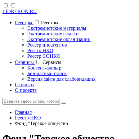
LIDREKON.RU
Реестры
Реестры
Экстремистские материалы
Экстремистские ссылки
Экстремистские организации
Реестр иноагентов
Реестр НКО
Реестр СОНКО
Cервисы
Cервисы
Контент-фильтр
Безопасный поиск
Версия сайта для слабовидящих
Скрипты
О проекте
Главная
Реестр НКО
Фонд "Терское общество
Фонд "Терское общество