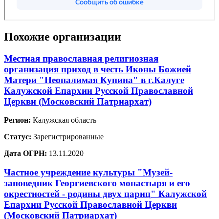
Похожие организации
Местная православная религиозная
организация приход в честь Иконы Божией
Матери "Неопалимая Купина" в г.Калуге
Калужской Епархии Русской Православной
Церкви (Московский Патриархат)
Регион:
Калужская область
Статус:
Зарегистрированные
Дата ОГРН:
13.11.2020
Частное учреждение культуры "Музей-
заповедник Георгиевского монастыря и его
окрестностей - родины двух цариц" Калужской
Епархии Русской Православной Церкви
(Московский Патриархат)