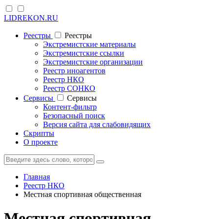
LIDREKON.RU
Реестры
Реестры
Экстремистские материалы
Экстремистские ссылки
Экстремистские организации
Реестр иноагентов
Реестр НКО
Реестр СОНКО
Cервисы
Cервисы
Контент-фильтр
Безопасный поиск
Версия сайта для слабовидящих
Скрипты
О проекте
Главная
Реестр НКО
Местная спортивная общественная
Местная спортивная