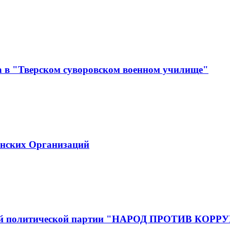
а в "Тверском суворовском военном училище"
инских Организаций
йской политической партии "НАРОД ПРОТИВ КОР