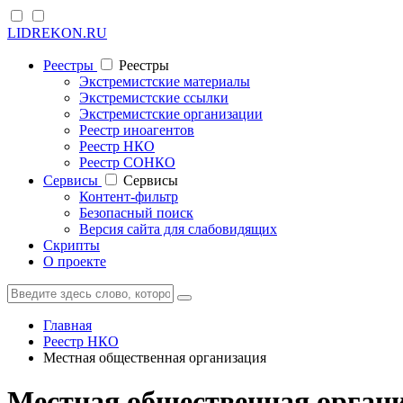
LIDREKON.RU
Реестры
Реестры
Экстремистские материалы
Экстремистские ссылки
Экстремистские организации
Реестр иноагентов
Реестр НКО
Реестр СОНКО
Cервисы
Cервисы
Контент-фильтр
Безопасный поиск
Версия сайта для слабовидящих
Скрипты
О проекте
Главная
Реестр НКО
Местная общественная организация
Местная общественная органи