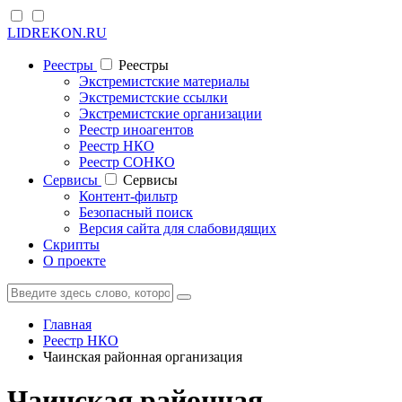
LIDREKON.RU
Реестры
Реестры
Экстремистские материалы
Экстремистские ссылки
Экстремистские организации
Реестр иноагентов
Реестр НКО
Реестр СОНКО
Cервисы
Cервисы
Контент-фильтр
Безопасный поиск
Версия сайта для слабовидящих
Скрипты
О проекте
Главная
Реестр НКО
Чаинская районная организация
Чаинская районная