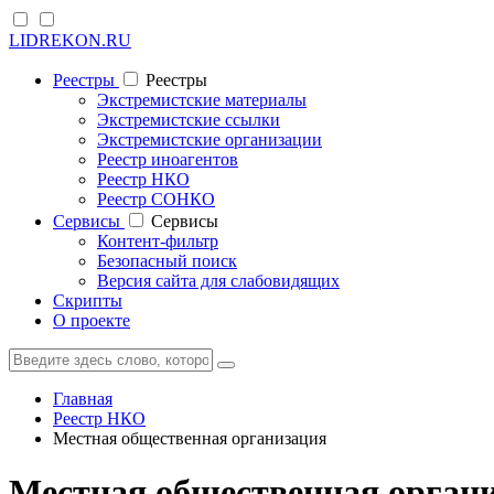
LIDREKON.RU
Реестры
Реестры
Экстремистские материалы
Экстремистские ссылки
Экстремистские организации
Реестр иноагентов
Реестр НКО
Реестр СОНКО
Cервисы
Cервисы
Контент-фильтр
Безопасный поиск
Версия сайта для слабовидящих
Скрипты
О проекте
Главная
Реестр НКО
Местная общественная организация
Местная общественная органи