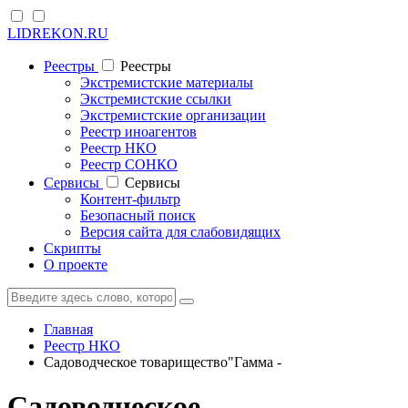
LIDREKON.RU
Реестры
Реестры
Экстремистские материалы
Экстремистские ссылки
Экстремистские организации
Реестр иноагентов
Реестр НКО
Реестр СОНКО
Cервисы
Cервисы
Контент-фильтр
Безопасный поиск
Версия сайта для слабовидящих
Скрипты
О проекте
Главная
Реестр НКО
Садоводческое товарищество"Гамма -
Садоводческое