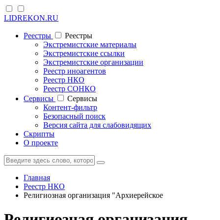
LIDREKON.RU
Реестры
Реестры
Экстремистские материалы
Экстремистские ссылки
Экстремистские организации
Реестр иноагентов
Реестр НКО
Реестр СОНКО
Cервисы
Cервисы
Контент-фильтр
Безопасный поиск
Версия сайта для слабовидящих
Скрипты
О проекте
Главная
Реестр НКО
Религиозная организация "Архиерейское
Религиозная организация