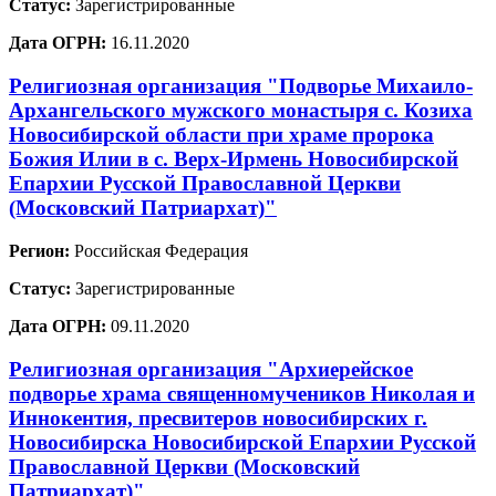
Статус:
Зарегистрированные
Дата ОГРН:
16.11.2020
Религиозная организация "Подворье Михаило-
Архангельского мужского монастыря с. Козиха
Новосибирской области при храме пророка
Божия Илии в с. Верх-Ирмень Новосибирской
Епархии Русской Православной Церкви
(Московский Патриархат)"
Регион:
Российская Федерация
Статус:
Зарегистрированные
Дата ОГРН:
09.11.2020
Религиозная организация "Архиерейское
подворье храма священномучеников Николая и
Иннокентия, пресвитеров новосибирских г.
Новосибирска Новосибирской Епархии Русской
Православной Церкви (Московский
Патриархат)"