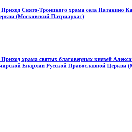
 Приход Свято-Троицкого храма села Патакино К
еркви (Московский Патриархат)
 Приход храма святых благоверных князей Алекса
мирской Епархии Русской Православной Церкви (