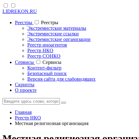
LIDREKON.RU
Реестры
Реестры
Экстремистские материалы
Экстремистские ссылки
Экстремистские организации
Реестр иноагентов
Реестр НКО
Реестр СОНКО
Cервисы
Cервисы
Контент-фильтр
Безопасный поиск
Версия сайта для слабовидящих
Скрипты
О проекте
Главная
Реестр НКО
Местная религиозная организация
Местная религиозная органи