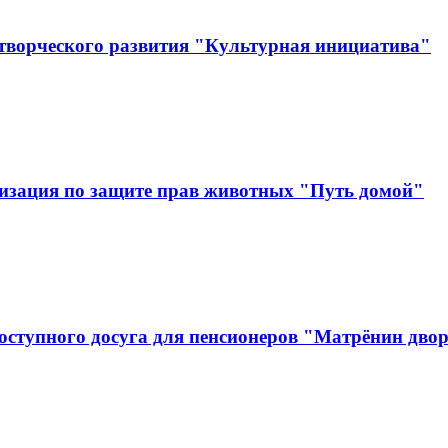
творческого развития "Культурная инициатива"
изация по защите прав животных "Путь домой"
оступного досуга для пенсионеров "Матрёнин дво