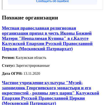
Похожие организации
Местная православная религиозная
организация приход в честь Иконы Божией
Матери "Неопалимая Купина" в г.Калуге
Калужской Епархии Русской Православной
Церкви (Московский Патриархат)
Регион:
Калужская область
Статус:
Зарегистрированные
Дата ОГРН:
13.11.2020
Частное учреждение культуры "Музей-
заповедник Георгиевского монастыря и его
окрестностей - родины двух цариц" Калужской
Епархии Русской Православной Церкви
(Московский Патриархат)