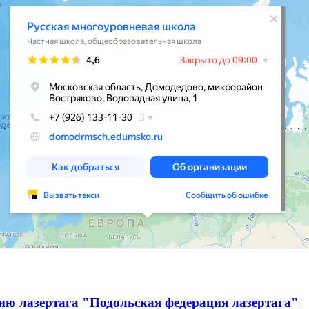
ию лазертага "Подольская федерация лазертага"