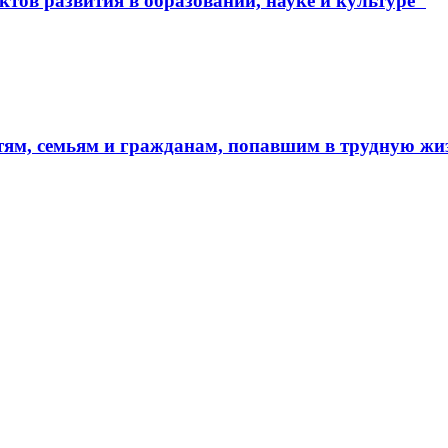
тов развития в образовании, науке и культуре"
тям, семьям и гражданам, попавшим в трудную ж