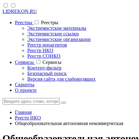
LIDREKON.RU
Реестры
Реестры
Экстремистские материалы
Экстремистские ссылки
Экстремистские организации
Реестр иноагентов
Реестр НКО
Реестр СОНКО
Cервисы
Cервисы
Контент-фильтр
Безопасный поиск
Версия сайта для слабовидящих
Скрипты
О проекте
Главная
Реестр НКО
Общеобразовательная автономная некоммерческая
Общеобразовательная автоном