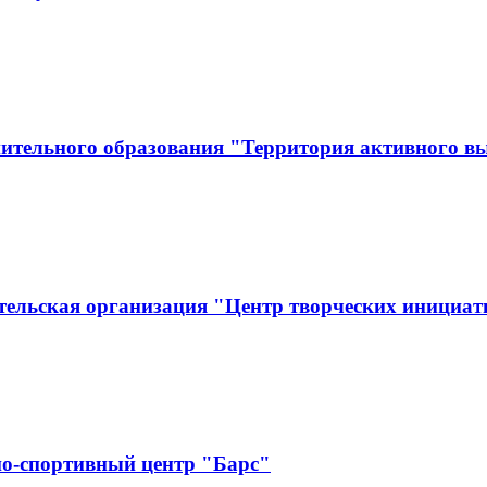
ительного образования "Территория активного в
тельская организация "Центр творческих инициат
о-спортивный центр "Барс"