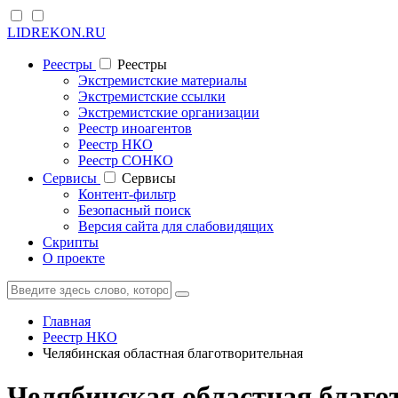
LIDREKON.RU
Реестры
Реестры
Экстремистские материалы
Экстремистские ссылки
Экстремистские организации
Реестр иноагентов
Реестр НКО
Реестр СОНКО
Cервисы
Cервисы
Контент-фильтр
Безопасный поиск
Версия сайта для слабовидящих
Скрипты
О проекте
Главная
Реестр НКО
Челябинская областная благотворительная
Челябинская областная благ