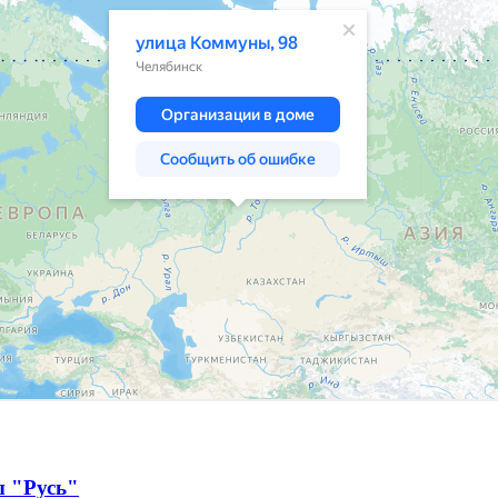
ы "Русь"