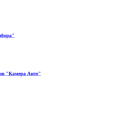
ыбора"
ив "Камера Анте"