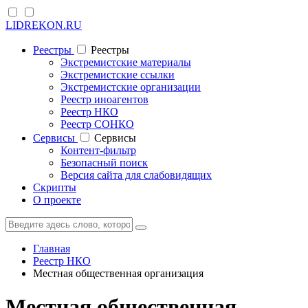
LIDREKON.RU
Реестры
Реестры
Экстремистские материалы
Экстремистские ссылки
Экстремистские организации
Реестр иноагентов
Реестр НКО
Реестр СОНКО
Cервисы
Cервисы
Контент-фильтр
Безопасный поиск
Версия сайта для слабовидящих
Скрипты
О проекте
Главная
Реестр НКО
Местная общественная организация
Местная общественная