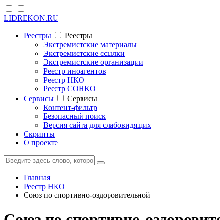
LIDREKON.RU
Реестры
Реестры
Экстремистские материалы
Экстремистские ссылки
Экстремистские организации
Реестр иноагентов
Реестр НКО
Реестр СОНКО
Cервисы
Cервисы
Контент-фильтр
Безопасный поиск
Версия сайта для слабовидящих
Скрипты
О проекте
Главная
Реестр НКО
Союз по спортивно-оздоровительной
Союз по спортивно-оздоровит