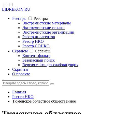
LIDREKON.RU
Реестры
Реестры
Экстремистские материалы
Экстремистские ссылки
Экстремистские организации
Реестр иноагентов
Реестр НКО
Реестр СОНКО
Cервисы
Cервисы
Контент-фильтр
Безопасный поиск
Версия сайта для слабовидящих
Скрипты
О проекте
Главная
Реестр НКО
Тюменское областное общественное
Тюменское областное