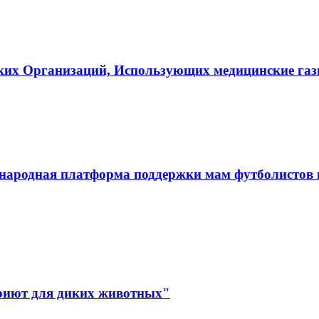
ких Организаций, Использующих медицинские га
ародная платформа поддержки мам футболистов и
иют для диких животных"