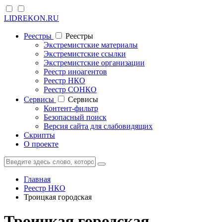
LIDREKON.RU
Реестры
Реестры
Экстремистские материалы
Экстремистские ссылки
Экстремистские организации
Реестр иноагентов
Реестр НКО
Реестр СОНКО
Cервисы
Cервисы
Контент-фильтр
Безопасный поиск
Версия сайта для слабовидящих
Скрипты
О проекте
Главная
Реестр НКО
Троицкая городская
Троицкая городская