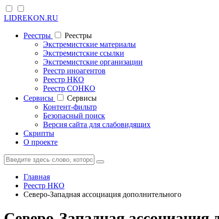
LIDREKON.RU
Реестры
Реестры
Экстремистские материалы
Экстремистские ссылки
Экстремистские организации
Реестр иноагентов
Реестр НКО
Реестр СОНКО
Cервисы
Cервисы
Контент-фильтр
Безопасный поиск
Версия сайта для слабовидящих
Скрипты
О проекте
Главная
Реестр НКО
Северо-Западная ассоциация дополнительного
Северо-Западная ассоциация 