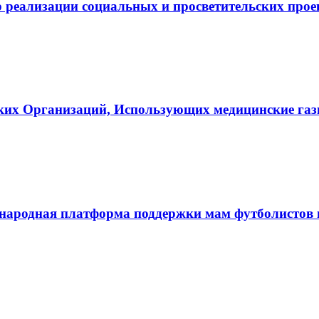
 реализации социальных и просветительских про
ких Организаций, Использующих медицинские га
ародная платформа поддержки мам футболистов и