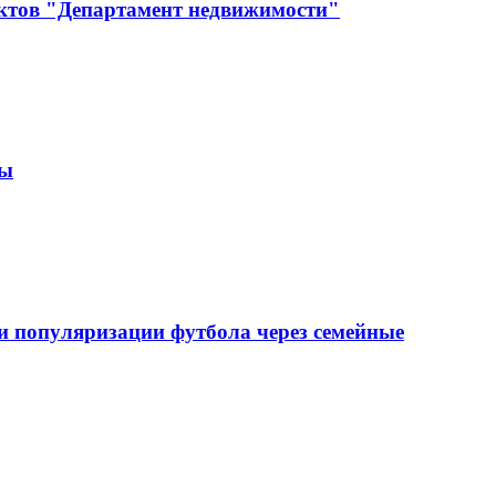
ектов "Департамент недвижимости"
зы
 популяризации футбола через семейные