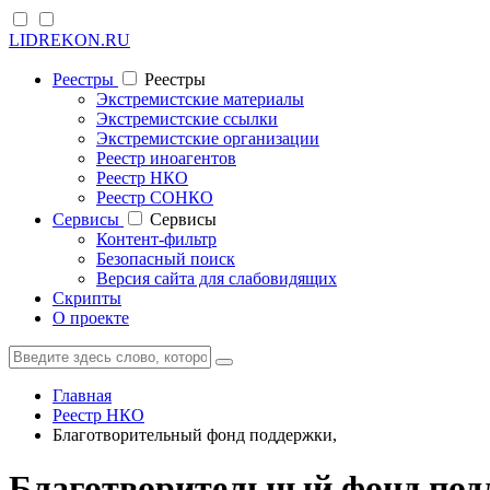
LIDREKON.RU
Реестры
Реестры
Экстремистские материалы
Экстремистские ссылки
Экстремистские организации
Реестр иноагентов
Реестр НКО
Реестр СОНКО
Cервисы
Cервисы
Контент-фильтр
Безопасный поиск
Версия сайта для слабовидящих
Скрипты
О проекте
Главная
Реестр НКО
Благотворительный фонд поддержки,
Благотворительный фонд подд