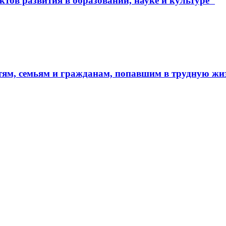
тов развития в образовании, науке и культуре"
тям, семьям и гражданам, попавшим в трудную ж