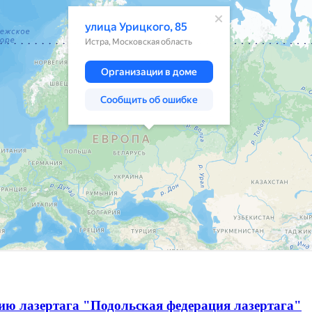
ию лазертага "Подольская федерация лазертага"