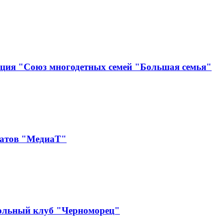
ация "Союз многодетных семей "Большая семья"
катов "МедиаТ"
ольный клуб "Черноморец"