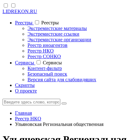
LIDREKON.RU
Реестры
Реестры
Экстремистские материалы
Экстремистские ссылки
Экстремистские организации
Реестр иноагентов
Реестр НКО
Реестр СОНКО
Cервисы
Cервисы
Контент-фильтр
Безопасный поиск
Версия сайта для слабовидящих
Скрипты
О проекте
Главная
Реестр НКО
Ульяновская Региональная общественная
Ульяновская Региональная