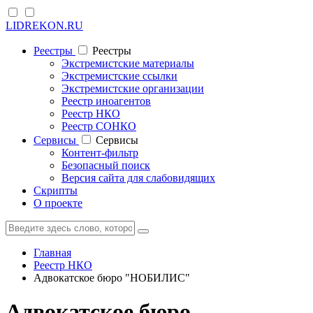
LIDREKON.RU
Реестры
Реестры
Экстремистские материалы
Экстремистские ссылки
Экстремистские организации
Реестр иноагентов
Реестр НКО
Реестр СОНКО
Cервисы
Cервисы
Контент-фильтр
Безопасный поиск
Версия сайта для слабовидящих
Скрипты
О проекте
Главная
Реестр НКО
Адвокатское бюро "НОБИЛИС"
Адвокатское бюро