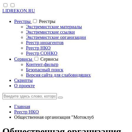
LIDREKON.RU
Реестры
Реестры
Экстремистские материалы
Экстремистские ссылки
Экстремистские организации
Реестр иноагентов
Реестр НКО
Реестр СОНКО
Cервисы
Cервисы
Контент-фильтр
Безопасный поиск
Версия сайта для слабовидящих
Скрипты
О проекте
Главная
Реестр НКО
Общественная организация "Мотоклуб
Общественная организация