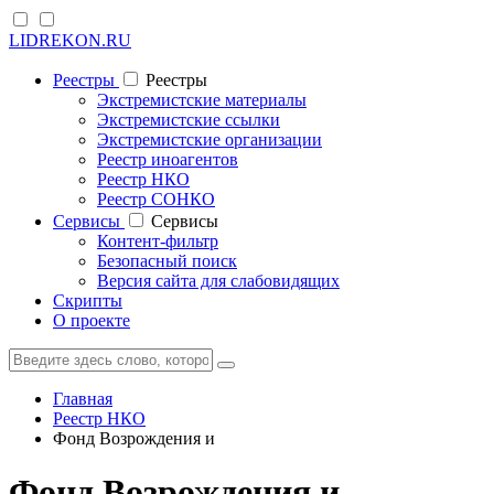
LIDREKON.RU
Реестры
Реестры
Экстремистские материалы
Экстремистские ссылки
Экстремистские организации
Реестр иноагентов
Реестр НКО
Реестр СОНКО
Cервисы
Cервисы
Контент-фильтр
Безопасный поиск
Версия сайта для слабовидящих
Скрипты
О проекте
Главная
Реестр НКО
Фонд Возрождения и
Фонд Возрождения и