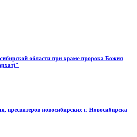
сибирской области при храме пророка Божия
архат)"
, пресвитеров новосибирских г. Новосибирска