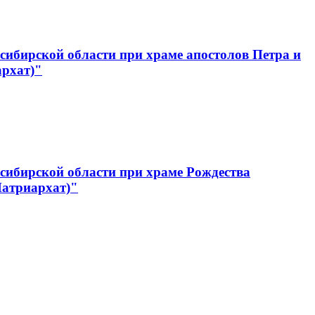
ибирской области при храме апостолов Петра и
архат)"
сибирской области при храме Рождества
Патриархат)"