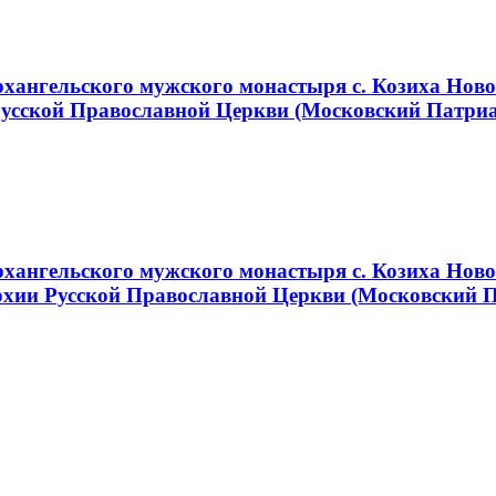
ангельского мужского монастыря с. Козиха Новос
Русской Православной Церкви (Московский Патри
хангельского мужского монастыря с. Козиха Ново
хии Русской Православной Церкви (Московский 