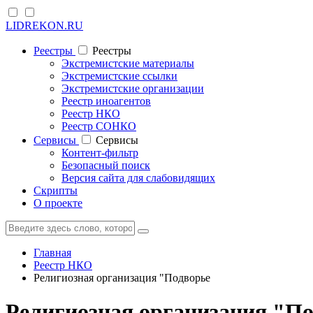
LIDREKON.RU
Реестры
Реестры
Экстремистские материалы
Экстремистские ссылки
Экстремистские организации
Реестр иноагентов
Реестр НКО
Реестр СОНКО
Cервисы
Cервисы
Контент-фильтр
Безопасный поиск
Версия сайта для слабовидящих
Скрипты
О проекте
Главная
Реестр НКО
Религиозная организация "Подворье
Религиозная организация "По