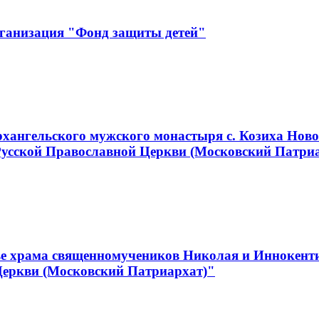
рганизация "Фонд защиты детей"
хангельского мужского монастыря с. Козиха Ново
Русской Православной Церкви (Московский Патри
е храма священномучеников Николая и Иннокентия
Церкви (Московский Патриархат)"