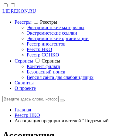
LIDREKON.RU
Реестры
Реестры
Экстремистские материалы
Экстремистские ссылки
Экстремистские организации
Реестр иноагентов
Реестр НКО
Реестр СОНКО
Cервисы
Cервисы
Контент-фильтр
Безопасный поиск
Версия сайта для слабовидящих
Скрипты
О проекте
Главная
Реестр НКО
Ассоциация предпринимателей "Подземный
Ассоциация