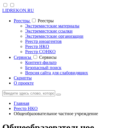
LIDREKON.RU
Реестры
Реестры
Экстремистские материалы
Экстремистские ссылки
Экстремистские организации
Реестр иноагентов
Реестр НКО
Реестр СОНКО
Cервисы
Cервисы
Контент-фильтр
Безопасный поиск
Версия сайта для слабовидящих
Скрипты
О проекте
Главная
Реестр НКО
Общеобразовательное частное учреждение
Общеобразовательное