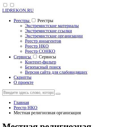
LIDREKON.RU
Реестры
Реестры
Экстремистские материалы
Экстремистские ссылки
Экстремистские организации
Реестр иноагентов
Реестр НКО
Реестр СОНКО
Cервисы
Cервисы
Контент-фильтр
Безопасный поиск
Версия сайта для слабовидящих
Скрипты
О проекте
Главная
Реестр НКО
Местная религиозная организация
Местная религиозная