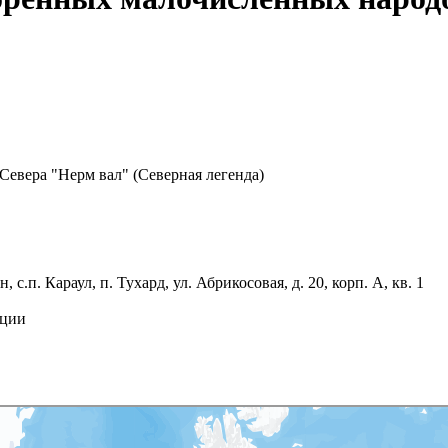
евера "Нерм вал" (Северная легенда)
п. Караул, п. Тухард, ул. Абрикосовая, д. 20, корп. А, кв. 1
ации