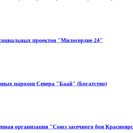
социальных проектов "Милосердие 24"
ных народов Севера "Баай" (Богатство)
нная организация "Союз засечного боя Краснояр