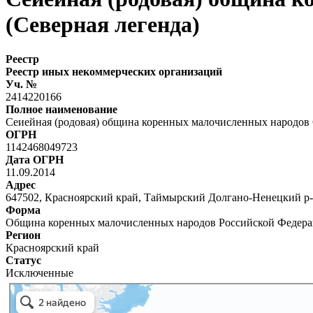
(Северная легенда)
Реестр
Реестр иных некоммерческих организаций
Уч. №
2414220166
Полное наименование
Сеиейная (родовая) община коренных малочисленных народов С
ОГРН
1142468049723
Дата ОГРН
11.09.2014
Адрес
647502, Красноярский край, Таймырский Долгано-Ненецкий р-н, с.
Форма
Община коренных малочисленных народов Российской Федер
Регион
Красноярский край
Статус
Исключенные