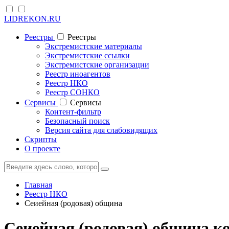
LIDREKON.RU
Реестры
Реестры
Экстремистские материалы
Экстремистские ссылки
Экстремистские организации
Реестр иноагентов
Реестр НКО
Реестр СОНКО
Cервисы
Cервисы
Контент-фильтр
Безопасный поиск
Версия сайта для слабовидящих
Скрипты
О проекте
Главная
Реестр НКО
Сеиейная (родовая) община
Сеиейная (родовая) община к