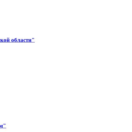
ской области"
ям"