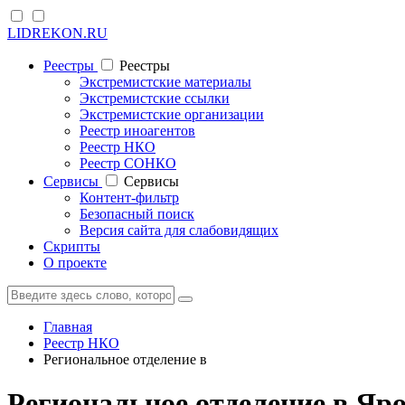
LIDREKON.RU
Реестры
Реестры
Экстремистские материалы
Экстремистские ссылки
Экстремистские организации
Реестр иноагентов
Реестр НКО
Реестр СОНКО
Cервисы
Cервисы
Контент-фильтр
Безопасный поиск
Версия сайта для слабовидящих
Скрипты
О проекте
Главная
Реестр НКО
Региональное отделение в
Региональное отделение в Я