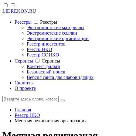
LIDREKON.RU
Реестры
Реестры
Экстремистские материалы
Экстремистские ссылки
Экстремистские организации
Реестр иноагентов
Реестр НКО
Реестр СОНКО
Cервисы
Cервисы
Контент-фильтр
Безопасный поиск
Версия сайта для слабовидящих
Скрипты
О проекте
Главная
Реестр НКО
Местная религиозная организация
Местная религиозная