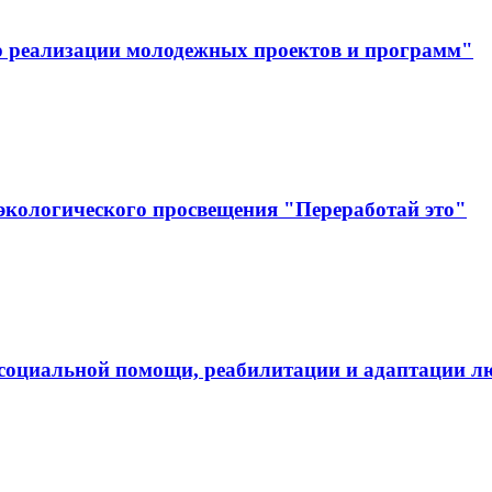
р реализации молодежных проектов и программ"
экологического просвещения "Переработай это"
социальной помощи, реабилитации и адаптации л