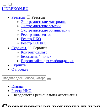
LIDREKON.RU
Реестры
Реестры
Экстремистские материалы
Экстремистские ссылки
Экстремистские организации
Реестр иноагентов
Реестр НКО
Реестр СОНКО
Cервисы
Cервисы
Контент-фильтр
Безопасный поиск
Версия сайта для слабовидящих
Скрипты
О проекте
Главная
Реестр НКО
Свердловская региональная ассоциация
Свердловская региональная