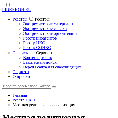
LIDREKON.RU
Реестры
Реестры
Экстремистские материалы
Экстремистские ссылки
Экстремистские организации
Реестр иноагентов
Реестр НКО
Реестр СОНКО
Cервисы
Cервисы
Контент-фильтр
Безопасный поиск
Версия сайта для слабовидящих
Скрипты
О проекте
Главная
Реестр НКО
Местная религиозная организация
Местная религиозная