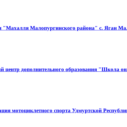
я "Махалля Малопургинского района" с. Яган Ма
й центр дополнительного образования "Школа он
ация мотоциклетного спорта Удмуртской Республ