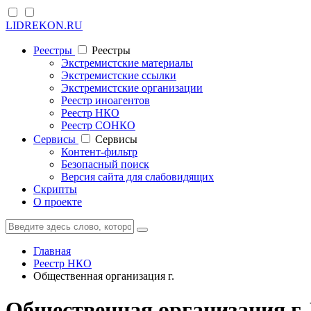
LIDREKON.RU
Реестры
Реестры
Экстремистские материалы
Экстремистские ссылки
Экстремистские организации
Реестр иноагентов
Реестр НКО
Реестр СОНКО
Cервисы
Cервисы
Контент-фильтр
Безопасный поиск
Версия сайта для слабовидящих
Скрипты
О проекте
Главная
Реестр НКО
Общественная организация г.
Общественная организация г.