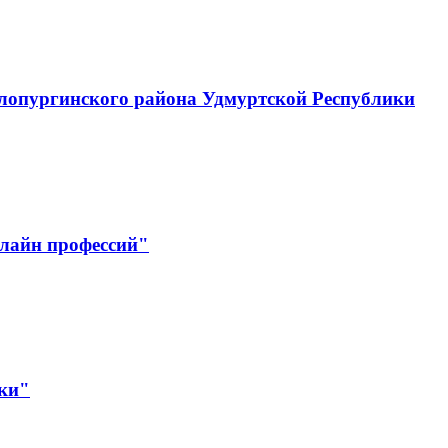
лопургинского района Удмуртской Республики
лайн профессий"
ики"