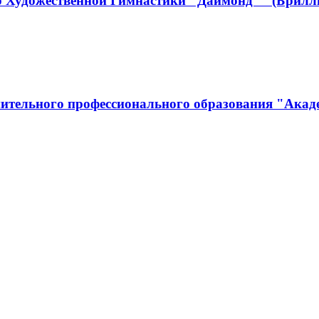
р Художественной Гимнастики "Даймонд"" (Брилл
ительного профессионального образования "Акад