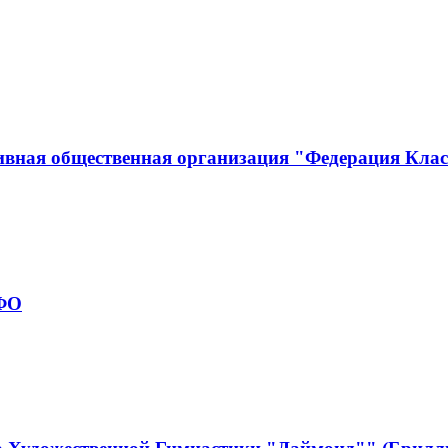
ивная общественная организация "Федерация Кла
рФО