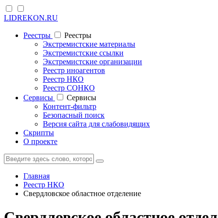
LIDREKON.RU
Реестры
Реестры
Экстремистские материалы
Экстремистские ссылки
Экстремистские организации
Реестр иноагентов
Реестр НКО
Реестр СОНКО
Cервисы
Cервисы
Контент-фильтр
Безопасный поиск
Версия сайта для слабовидящих
Скрипты
О проекте
Главная
Реестр НКО
Свердловское областное отделение
Свердловское областное отде