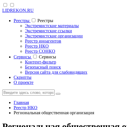
LIDREKON.RU
Реестры
Реестры
Экстремистские материалы
Экстремистские ссылки
Экстремистские организации
Реестр иноагентов
Реестр НКО
Реестр СОНКО
Cервисы
Cервисы
Контент-фильтр
Безопасный поиск
Версия сайта для слабовидящих
Скрипты
О проекте
Главная
Реестр НКО
Региональная общественная организация
Региональная общественная о