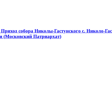
Приход собора Николы-Гастунского с. Николо-Гас
и (Московский Патриархат)