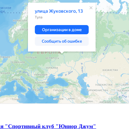
ция "Спортивный клуб "Юниор Джум"