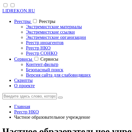
LIDREKON.RU
Реестры
Реестры
Экстремистские материалы
Экстремистские ссылки
Экстремистские организации
Реестр иноагентов
Реестр НКО
Реестр СОНКО
Cервисы
Cервисы
Контент-фильтр
Безопасный поиск
Версия сайта для слабовидящих
Скрипты
О проекте
Главная
Реестр НКО
Частное образовательное учреждение
Частное образовательное учр