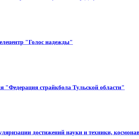
елецентр "Голос надежды"
ия "Федерация страйкбола Тульской области"
пуляризации достижений науки и техники, косм