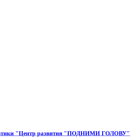
онавтики "Центр развития "ПОДНИМИ ГОЛОВУ"