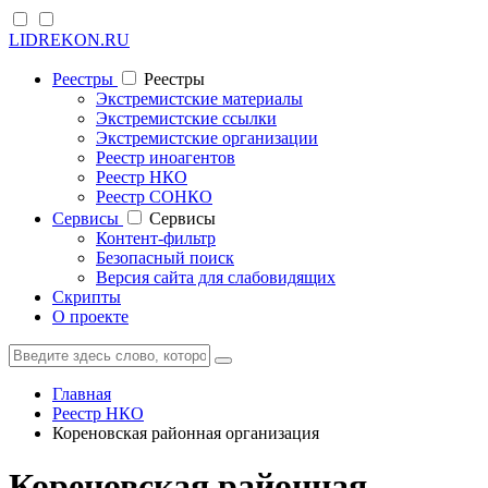
LIDREKON.RU
Реестры
Реестры
Экстремистские материалы
Экстремистские ссылки
Экстремистские организации
Реестр иноагентов
Реестр НКО
Реестр СОНКО
Cервисы
Cервисы
Контент-фильтр
Безопасный поиск
Версия сайта для слабовидящих
Скрипты
О проекте
Главная
Реестр НКО
Кореновская районная организация
Кореновская районная