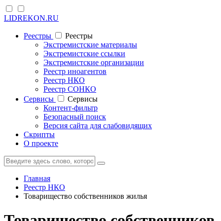
LIDREKON.RU
Реестры
Реестры
Экстремистские материалы
Экстремистские ссылки
Экстремистские организации
Реестр иноагентов
Реестр НКО
Реестр СОНКО
Cервисы
Cервисы
Контент-фильтр
Безопасный поиск
Версия сайта для слабовидящих
Скрипты
О проекте
Главная
Реестр НКО
Товарищество собственников жилья
Товарищество собственников