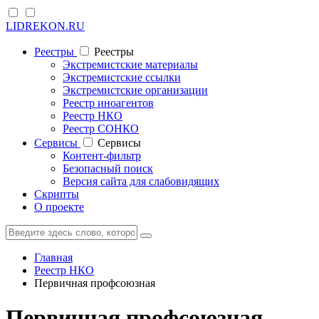
LIDREKON.RU
Реестры
Реестры
Экстремистские материалы
Экстремистские ссылки
Экстремистские организации
Реестр иноагентов
Реестр НКО
Реестр СОНКО
Cервисы
Cервисы
Контент-фильтр
Безопасный поиск
Версия сайта для слабовидящих
Скрипты
О проекте
Главная
Реестр НКО
Первичная профсоюзная
Первичная профсоюзная