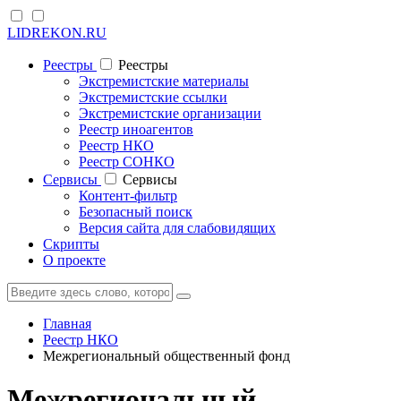
LIDREKON.RU
Реестры
Реестры
Экстремистские материалы
Экстремистские ссылки
Экстремистские организации
Реестр иноагентов
Реестр НКО
Реестр СОНКО
Cервисы
Cервисы
Контент-фильтр
Безопасный поиск
Версия сайта для слабовидящих
Скрипты
О проекте
Главная
Реестр НКО
Межрегиональный общественный фонд
Межрегиональный