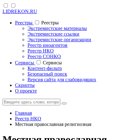
LIDREKON.RU
Реестры
Реестры
Экстремистские материалы
Экстремистские ссылки
Экстремистские организации
Реестр иноагентов
Реестр НКО
Реестр СОНКО
Cервисы
Cервисы
Контент-фильтр
Безопасный поиск
Версия сайта для слабовидящих
Скрипты
О проекте
Главная
Реестр НКО
Местная православная религиозная
Местная православная