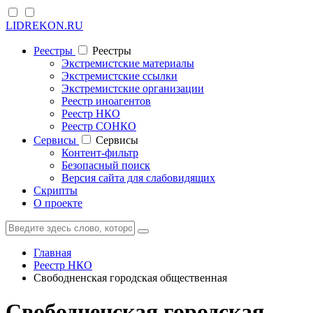
LIDREKON.RU
Реестры
Реестры
Экстремистские материалы
Экстремистские ссылки
Экстремистские организации
Реестр иноагентов
Реестр НКО
Реестр СОНКО
Cервисы
Cервисы
Контент-фильтр
Безопасный поиск
Версия сайта для слабовидящих
Скрипты
О проекте
Главная
Реестр НКО
Свободненская городская общественная
Свободненская городская