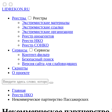
LIDREKON.RU
Реестры
Реестры
Экстремистские материалы
Экстремистские ссылки
Экстремистские организации
Реестр иноагентов
Реестр НКО
Реестр СОНКО
Cервисы
Cервисы
Контент-фильтр
Безопасный поиск
Версия сайта для слабовидящих
Скрипты
О проекте
Главная
Реестр НКО
Некоммерческое партнерство Пассажирских
Некоммерческое партнерство 