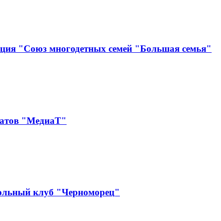
ация "Союз многодетных семей "Большая семья"
катов "МедиаТ"
ольный клуб "Черноморец"