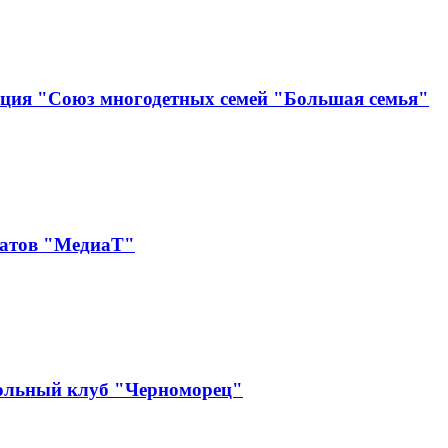
ация "Союз многодетных семей "Большая семья"
катов "МедиаТ"
ольный клуб "Черноморец"