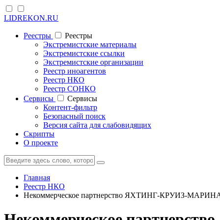
LIDREKON.RU
Реестры
Реестры
Экстремистские материалы
Экстремистские ссылки
Экстремистские организации
Реестр иноагентов
Реестр НКО
Реестр СОНКО
Cервисы
Cервисы
Контент-фильтр
Безопасный поиск
Версия сайта для слабовидящих
Скрипты
О проекте
Главная
Реестр НКО
Некоммерческое партнерство ЯХТИНГ-КРУИЗ-МАРИН
Некоммерческое партнерс